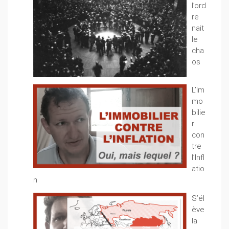
l’ord
re
nait
le
cha
os
L’Im
mo
bilie
r
con
tre
l’Infl
atio
n
S’él
ève
la