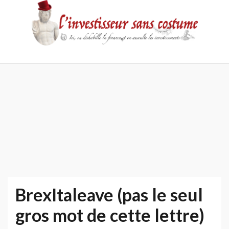
Skip
to
content
Accueil
Contact
Mentions
Politique
légales
de
confidentialité
BrexItaleave (pas le seul
gros mot de cette lettre)