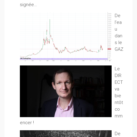
signée…
De
l’ea
u
dan
s le
GAZ
Le
DIR
ECT
va
bie
ntôt
co
mm
encer !
De