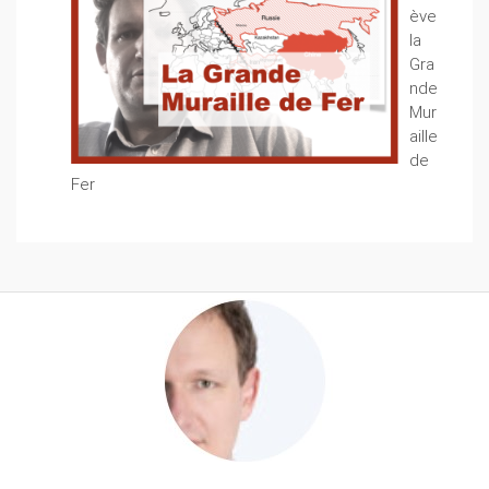
ève
la
Gra
nde
Mur
aille
de
Fer