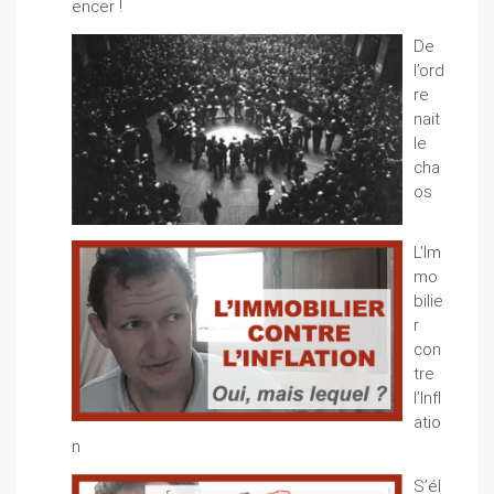
encer !
De
l’ord
re
nait
le
cha
os
L’Im
mo
bilie
r
con
tre
l’Infl
atio
n
S’él