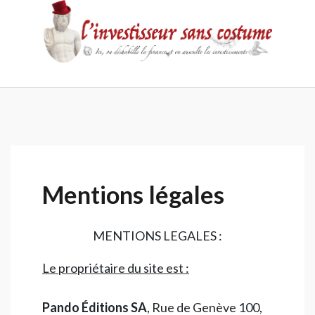
Skip
to
content
Accueil
Contact
Mentions
Politique
légales
de
confidentialité
Mentions légales
MENTIONS LEGALES :
Le propriétaire du site est :
Pando Éditions SA
, Rue de Genève 100,