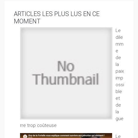
ARTICLES LES PLUS LUS EN CE
MOMENT
Le
dile
mm
e
de
la
paix
imp
ossi
ble
et
de
la
gue
rre trop coûteuse
Le