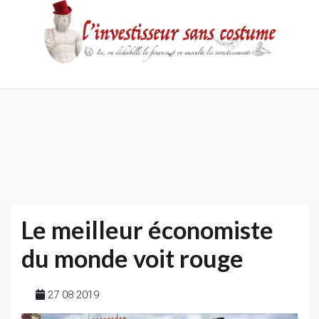
Skip
to
content
Accueil
Contact
Mentions
Politique
légales
de
confidentialité
Le meilleur économiste
du monde voit rouge
27 08 2019