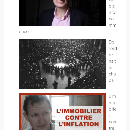
bie
ntôt
co
mm
encer !
De
l’ord
re
nait
le
cha
os
L’Im
mo
bilie
r
con
tre