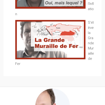
l’Infl
atio
n
S’él
ève
la
Gra
nde
Mur
aille
de
Fer