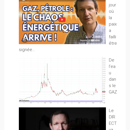
jour
où
la
paix
a
failli
être
signée…
De
l’ea
u
dan
s le
GAZ
Le
DIR
ECT
va