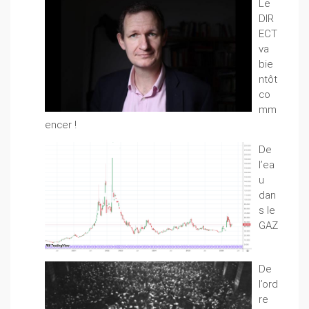
Le
DIR
ECT
va
bie
ntôt
co
mm
encer !
De
l’ea
u
dan
s le
GAZ
De
l’ord
re