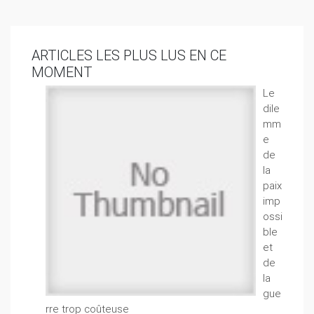
ARTICLES LES PLUS LUS EN CE
MOMENT
Le
dile
mm
e
de
la
paix
imp
ossi
ble
et
de
la
gue
rre trop coûteuse