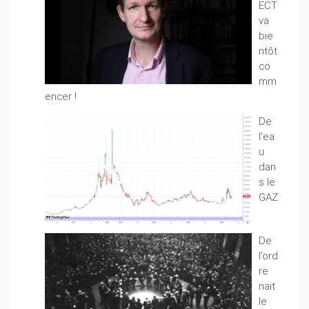
ECT
va
bie
ntôt
co
mm
encer !
De
l’ea
u
dan
s le
GAZ
De
l’ord
re
nait
le