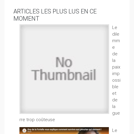
ARTICLES LES PLUS LUS EN CE
MOMENT
Le
dile
mm
e
de
la
paix
imp
ossi
ble
et
de
la
gue
rre trop coûteuse
Le