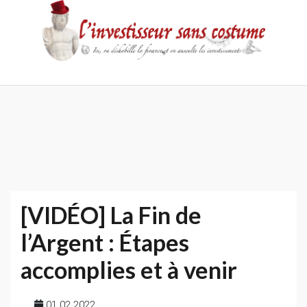
Skip
to
content
Accueil
Contact
Mentions
Politique
légales
de
confidentialité
[VIDÉO] La Fin de
l’Argent : Étapes
accomplies et à venir
01 02 2022