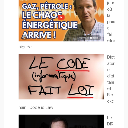
jour
où
la
paix
a
failli
être
signée…
Dict
atur
e
digi
tale
et
Blo
ckc
hain : Code is Law
Le
DIR