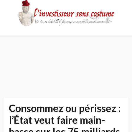
Skip
to
content
Accueil
Contact
Mentions
Politique
légales
de
confidentialité
Consommez ou périssez :
l’État veut faire main-
basse sur les 75 milliards