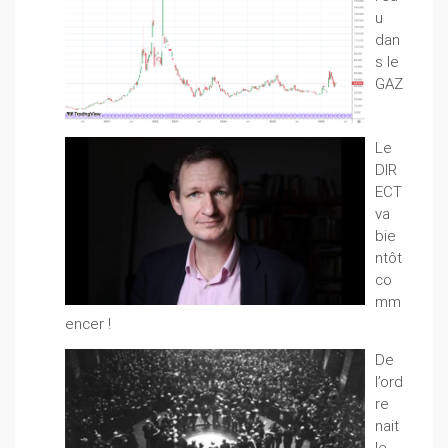
u
dan
s le
GAZ
Le
DIR
ECT
va
bie
ntôt
co
mm
encer !
De
l’ord
re
nait
le