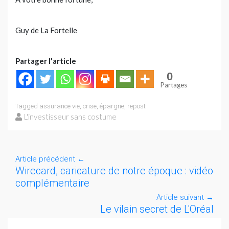
Guy de La Fortelle
Partager l'article
0
Partages
Tagged
assurance vie
,
crise
,
épargne
,
repost
L'investisseur sans costume
Article précédent
←
Wirecard, caricature de notre époque : vidéo
complémentaire
Article suivant
→
Le vilain secret de L'Oréal