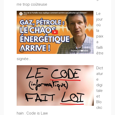
rre trop coûteuse
Le
jour
où
la
paix
a
failli
être
signée…
Dict
atur
e
digi
tale
et
Blo
ckc
hain : Code is Law