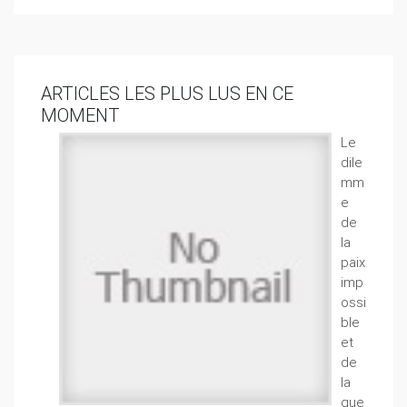
ARTICLES LES PLUS LUS EN CE
MOMENT
Le
dile
mm
e
de
la
paix
imp
ossi
ble
et
de
la
gue