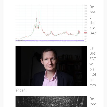
De
l’ea
u
dan
s le
GAZ
Le
DIR
ECT
va
bie
ntôt
co
mm
encer !
De
l’ord