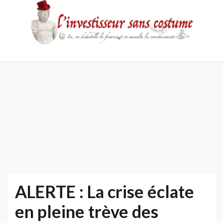
Skip
to
content
Accueil
Contact
Mentions
Politique
légales
de
confidentialité
ALERTE : La crise éclate
en pleine trève des