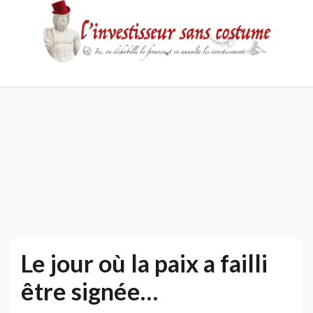
Skip
to
content
Accueil
Contact
Mentions
Politique
légales
de
confidentialité
Le jour où la paix a failli
être signée…