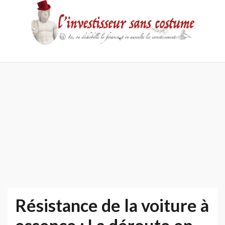
Skip
to
content
Accueil
Contact
Mentions
Politique
légales
de
confidentialité
Résistance de la voiture à