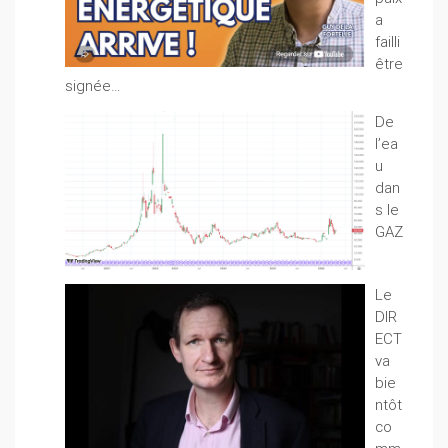
a
failli
être
signée…
De
l’ea
u
dan
s le
GAZ
Le
DIR
ECT
va
bie
ntôt
co