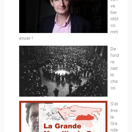
va
bie
ntôt
co
mm
encer !
De
l’ord
re
nait
le
cha
os
S’él
ève
la
Gra
nde