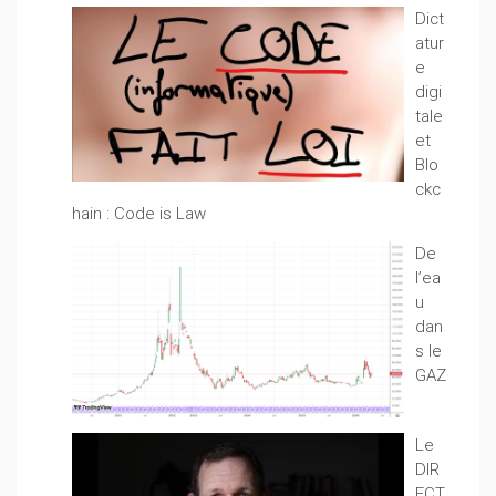
Dict
atur
e
digi
tale
et
Blo
ckc
hain : Code is Law
De
l’ea
u
dan
s le
GAZ
Le
DIR
ECT