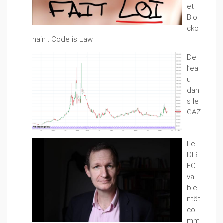
et
Blo
ckc
hain : Code is Law
De
l’ea
u
dan
s le
GAZ
Le
DIR
ECT
va
bie
ntôt
co
mm