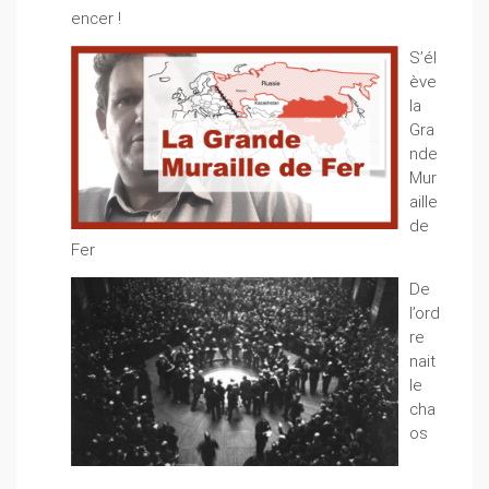
encer !
S’él
ève
la
Gra
nde
Mur
aille
de
Fer
De
l’ord
re
nait
le
cha
os