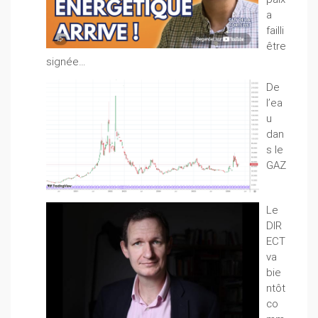
a
failli
être
signée…
De
l’ea
u
dan
s le
GAZ
Le
DIR
ECT
va
bie
ntôt
co