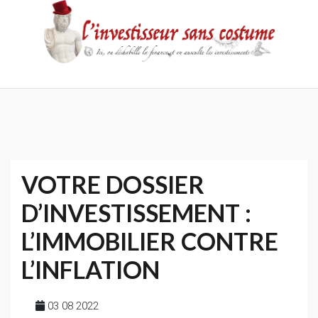
Skip
to
content
Accueil
Contact
Mentions
Politique
légales
de
confidentialité
VOTRE DOSSIER
D’INVESTISSEMENT :
L’IMMOBILIER CONTRE
L’INFLATION
03 08 2022