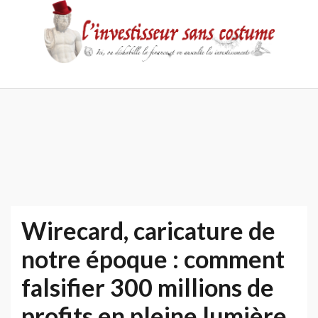
Skip
to
content
Accueil
Contact
Mentions
Politique
légales
de
confidentialité
Wirecard, caricature de
notre époque : comment
falsifier 300 millions de
profits en pleine lumière