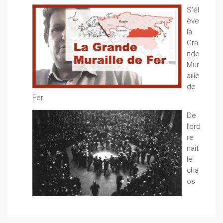
S’él
ève
la
Gra
nde
Mur
aille
de
Fer
De
l’ord
re
nait
le
cha
os