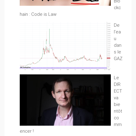
Blo
ckc
hain : Code is Law
De
l’ea
u
dan
s le
GAZ
Le
DIR
ECT
va
bie
ntôt
co
mm
encer !