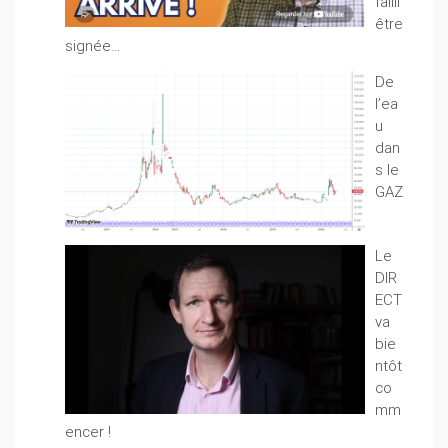
failli
être
signée…
De
l’ea
u
dan
s le
GAZ
Le
DIR
ECT
va
bie
ntôt
co
mm
encer !