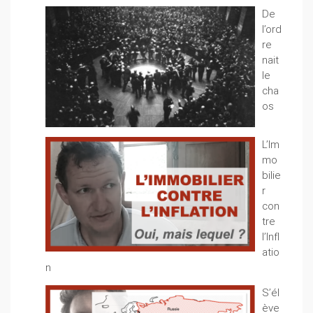
De
l’ord
re
nait
le
cha
os
L’Im
mo
bilie
r
con
tre
l’Infl
atio
n
S’él
ève