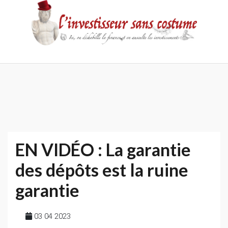
Skip
to
content
Accueil
Contact
Mentions
Politique
légales
de
confidentialité
EN VIDÉO : La garantie
des dépôts est la ruine
garantie
03 04 2023