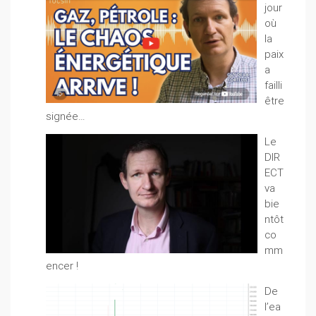
jour
où
la
paix
a
failli
être
signée…
Le
DIR
ECT
va
bie
ntôt
co
mm
encer !
De
l’ea