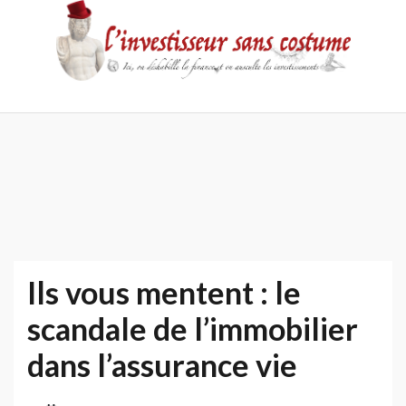
Skip
to
content
Accueil
Contact
Mentions
Politique
légales
de
confidentialité
Ils vous mentent : le
scandale de l’immobilier
dans l’assurance vie