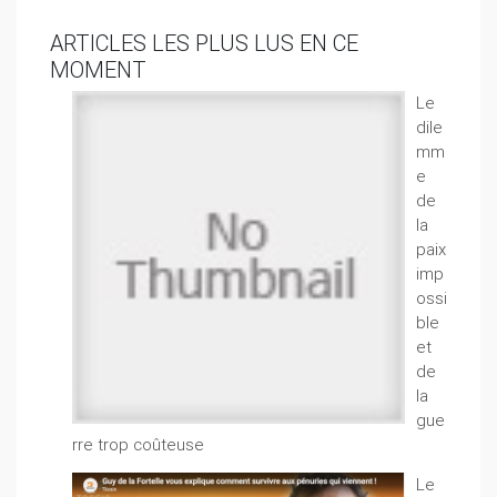
ARTICLES LES PLUS LUS EN CE
MOMENT
Le
dile
mm
e
de
la
paix
imp
ossi
ble
et
de
la
gue
rre trop coûteuse
Le