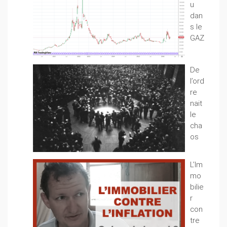
u
dan
s le
GAZ
De
l’ord
re
nait
le
cha
os
L’Im
mo
bilie
r
con
tre