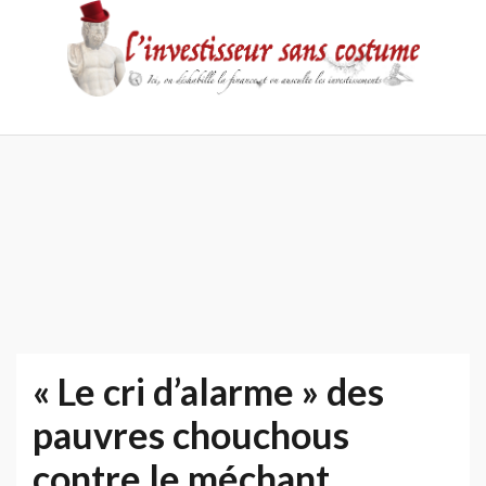
Skip
to
content
Accueil
Contact
Mentions
Politique
légales
de
confidentialité
« Le cri d’alarme » des
pauvres chouchous
contre le méchant,