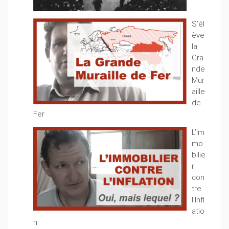
S’él
ève
la
Gra
nde
Mur
aille
de
Fer
L’Im
mo
bilie
r
con
tre
l’Infl
atio
n