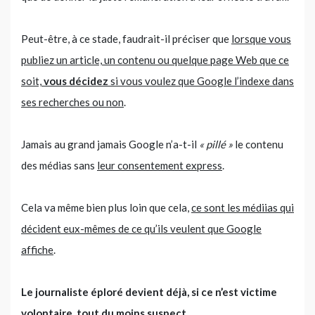
Peut-être, à ce stade, faudrait-il préciser que
lorsque vous
publiez un article, un contenu ou quelque page Web que ce
soit,
vous décidez
si vous voulez que Google l’indexe dans
ses recherches ou non
.
Jamais au grand jamais Google n’a-t-il
« pillé »
le contenu
des médias sans
leur consentement express
.
Cela va même bien plus loin que cela,
ce sont les médiias qui
décident eux-mêmes de ce qu’ils veulent que Google
affiche
.
Le journaliste éploré devient déjà, si ce n’est victime
volontaire, tout du moins suspect.