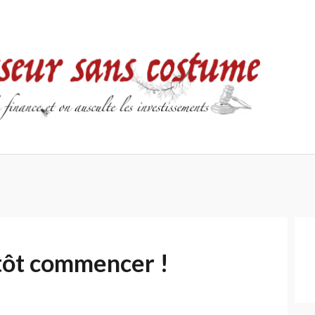
Accueil
Contact
Mentions
Politique
légales
de
confidentialité
tôt commencer !