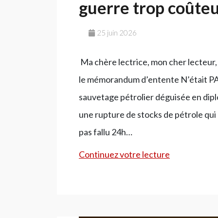
guerre trop coûte
25 juin 2026
Ma chère lectrice, mon cher lecteur,
le mémorandum d’entente N’était PAS
sauvetage pétrolier déguisée en dip
une rupture de stocks de pétrole qui
pas fallu 24h…
Le
Continuez votre lecture
dilemme
de
la