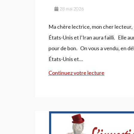
28 mai 2026
Ma chère lectrice, mon cher lecteur, C
États-Unis et l’Iran aura failli. Elle au
pour de bon. On vous a vendu, en dé
États-Unis et…
Le
Continuez votre lecture
jour
où
la
paix
a