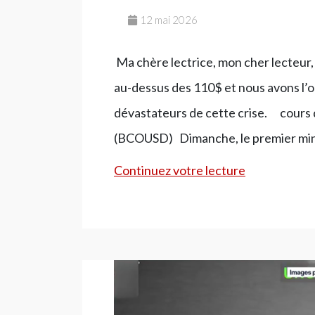
12 mai 2026
Ma chère lectrice, mon cher lecteur, 
au-dessus des 110$ et nous avons l’oc
dévastateurs de cette crise. cours d
(BCOUSD) Dimanche, le premier min
Les
Continuez votre lecture
conséquenc
de
la
guerre
: