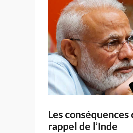
mai,
à
partir
de
20H
Les conséquences de
rappel de l’Inde