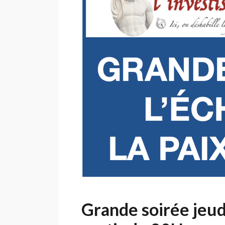
failli
être
signée…
Grande soirée jeudi