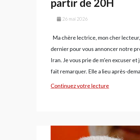
partir de 20H
26 mai 2026
Ma chère lectrice, mon cher lecteur
dernier pour vous annoncer notre pro
Iran. Je vous prie de m’en excuser et
fait remarquer. Elle a lieu après-dem
Grande
Continuez votre lecture
soirée
jeudi
prochain,
28