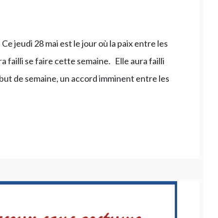
e jeudi 28 mai est le jour où la paix entre les
ra failli se faire cette semaine. Elle aura failli
but de semaine, un accord imminent entre les