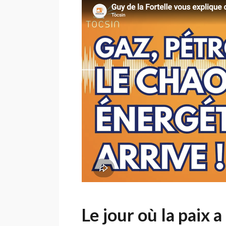
paix
impossible
et
de
la
guerre
trop
coûteuse
Le jour où la paix a