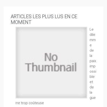
ARTICLES LES PLUS LUS EN CE
MOMENT
Le
dile
mm
e
de
la
paix
imp
ossi
ble
et
de
la
gue
rre trop coûteuse