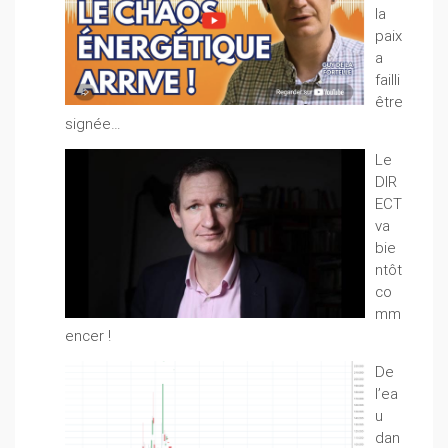
la
paix
a
failli
être
signée…
Le
DIR
ECT
va
bie
ntôt
co
mm
encer !
De
l’ea
u
dan