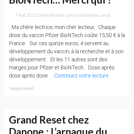
citoyen)
7 mai 2021
L'investisseur sans costume
Non classé
Ma chère lectrice, mon cher lecteur, Chaque
dose du vaccin Pfizer BioNTech coûte 15,50 € à la
France. Sur ces quinze euros, 4 servent au
développement du vaccin, à la recherche et à son
développement. Et les 11 autres sont des
marges pour Pfizer et BioNTech… Dose après
Vaccin
dose après dose. …
Continuez votre lecture
:
Tagged
repost
15
€
la
dose
Grand Reset chez
et
Danone : L’arnaque du
11