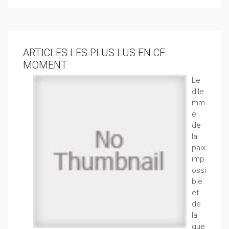
ARTICLES LES PLUS LUS EN CE
MOMENT
Le
dile
mm
e
de
la
paix
imp
ossi
ble
et
de
la
gue