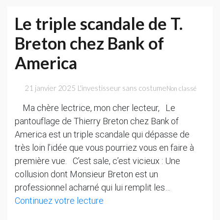
les
Le triple scandale de T.
banques
Breton chez Bank of
s’effondrent
America
21 janvier 2025
L'investisseur sans costume
Non classé
Ma chère lectrice, mon cher lecteur, Le
pantouflage de Thierry Breton chez Bank of
America est un triple scandale qui dépasse de
très loin l’idée que vous pourriez vous en faire à
première vue. C’est sale, c’est vicieux : Une
collusion dont Monsieur Breton est un
professionnel acharné qui lui remplit les…
Le
Continuez votre lecture
triple