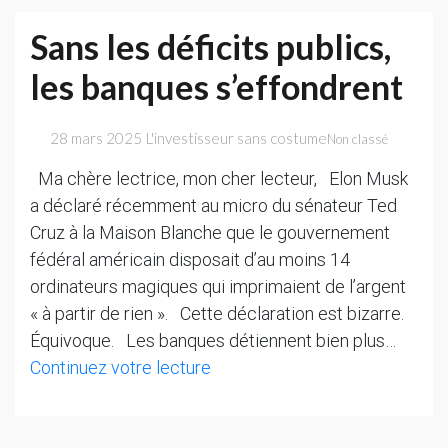
Sans les déficits publics,
les banques s’effondrent
28 mars 2025
L'investisseur sans costume
Non classé
Ma chère lectrice, mon cher lecteur, Elon Musk
a déclaré récemment au micro du sénateur Ted
Cruz à la Maison Blanche que le gouvernement
fédéral américain disposait d’au moins 14
ordinateurs magiques qui imprimaient de l’argent
« à partir de rien ». Cette déclaration est bizarre.
Équivoque. Les banques détiennent bien plus…
Sans
Continuez votre lecture
les
déficits
publics,