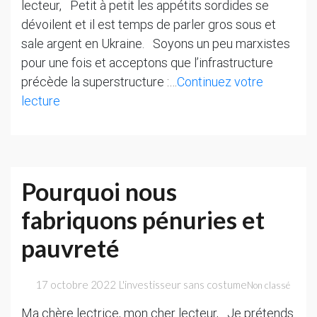
lecteur, Petit à petit les appétits sordides se
dévoilent et il est temps de parler gros sous et
sale argent en Ukraine. Soyons un peu marxistes
pour une fois et acceptons que l’infrastructure
précède la superstructure :…
Continuez votre
Ils
lecture
préparent
un
saccage
à
Pourquoi nous
l’irakienne
fabriquons pénuries et
en
Ukraine…
pauvreté
Et
demain
17 octobre 2022
L'investisseur sans costume
Non classé
en
Europe.
Ma chère lectrice, mon cher lecteur, Je prétends