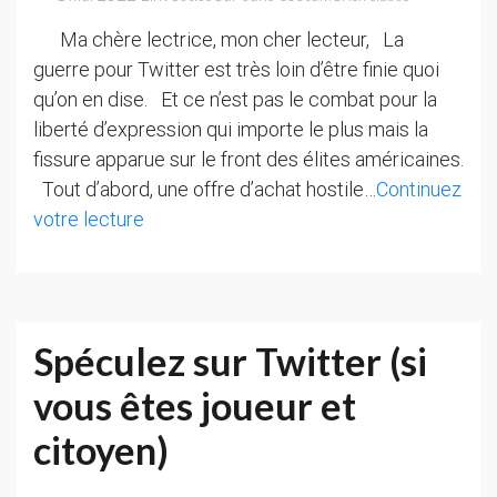
Ma chère lectrice, mon cher lecteur, La
guerre pour Twitter est très loin d’être finie quoi
qu’on en dise. Et ce n’est pas le combat pour la
liberté d’expression qui importe le plus mais la
fissure apparue sur le front des élites américaines.
Tout d’abord, une offre d’achat hostile…
Continuez
La
votre lecture
Guerre
pour
Twitter
ne
Spéculez sur Twitter (si
fait
vous êtes joueur et
que
commencer :
citoyen)
Les
élites