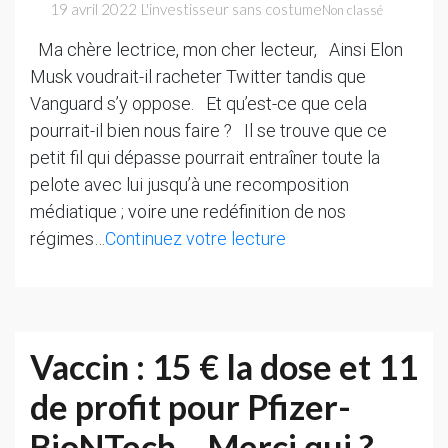
19 avril 2022
L'investisseur sans costume
Non classé
US
se
Ma chère lectrice, mon cher lecteur, Ainsi Elon
fissurent
Musk voudrait-il racheter Twitter tandis que
Vanguard s’y oppose. Et qu’est-ce que cela
pourrait-il bien nous faire ? Il se trouve que ce
petit fil qui dépasse pourrait entraîner toute la
pelote avec lui jusqu’à une recomposition
médiatique ; voire une redéfinition de nos
Spéculez
régimes…
Continuez votre lecture
sur
Twitter
(si
vous
Vaccin : 15 € la dose et 11
êtes
de profit pour Pfizer-
joueur
et
BioNTech… Merci qui ?