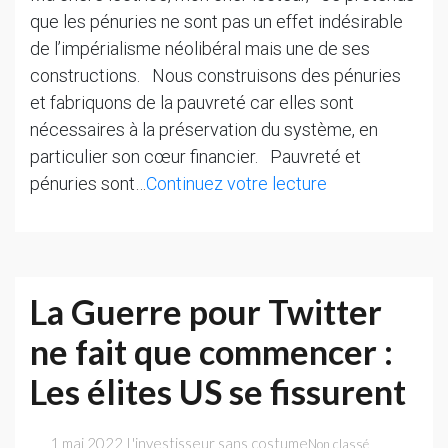
que les pénuries ne sont pas un effet indésirable
de l’impérialisme néolibéral mais une de ses
constructions. Nous construisons des pénuries
et fabriquons de la pauvreté car elles sont
nécessaires à la préservation du système, en
particulier son cœur financier. Pauvreté et
Pourquoi
pénuries sont…
Continuez votre lecture
nous
fabriquons
pénuries
et
La Guerre pour Twitter
pauvreté
ne fait que commencer :
Les élites US se fissurent
1 mai 2022
L'investisseur sans costume
Non classé