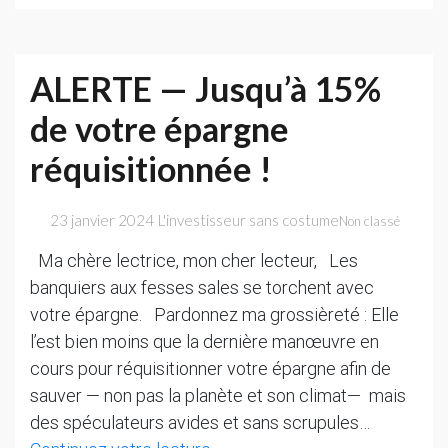
scandale
de
T.
ALERTE — Jusqu’à 15%
Breton
de votre épargne
chez
Bank
réquisitionnée !
of
America
23 janvier 2024
L'investisseur sans costume
Non classé
Ma chère lectrice, mon cher lecteur, Les
banquiers aux fesses sales se torchent avec
votre épargne. Pardonnez ma grossièreté : Elle
l’est bien moins que la dernière manœuvre en
cours pour réquisitionner votre épargne afin de
sauver — non pas la planète et son climat— mais
des spéculateurs avides et sans scrupules…