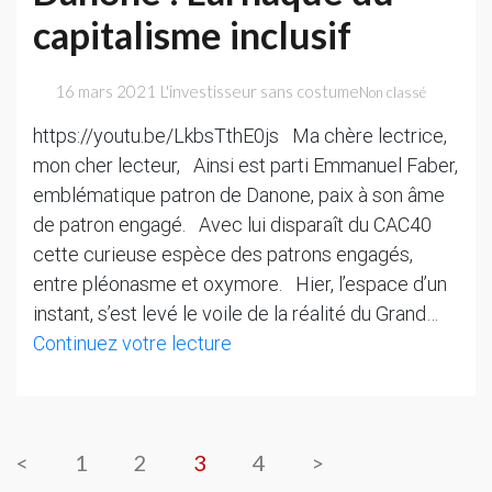
de
capitalisme inclusif
profit
pour
16 mars 2021
L'investisseur sans costume
Non classé
Pfizer-
https://youtu.be/LkbsTthE0js Ma chère lectrice,
BioNTech
mon cher lecteur, Ainsi est parti Emmanuel Faber,
Merci
emblématique patron de Danone, paix à son âme
qui
de patron engagé. Avec lui disparaît du CAC40
?
cette curieuse espèce des patrons engagés,
entre pléonasme et oxymore. Hier, l’espace d’un
instant, s’est levé le voile de la réalité du Grand…
Grand
Continuez votre lecture
Reset
chez
Danone
:
<
1
2
3
4
>
L’arnaque