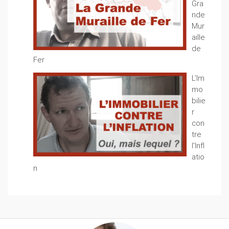
Gra
nde
Mur
aille
de
Fer
L’Im
mo
bilie
r
con
tre
l’Infl
atio
n