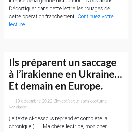
intense de la grande distribution. Nous allons :
Décortiquer dans cette lettre les rouages de
cette opération franchement…
Continuez votre
Derrière
lecture
le
« mars
rouge »
de
Ils préparent un saccage
l’inflation,
à l’irakienne en Ukraine…
le
vilain
Et demain en Europe.
lobbying
de
13 décembre 2022
L'investisseur sans costume
la
Non classé
grande
(le texte ci-dessous reprend et complète la
distrib’
chronique ) Ma chère lectrice, mon cher