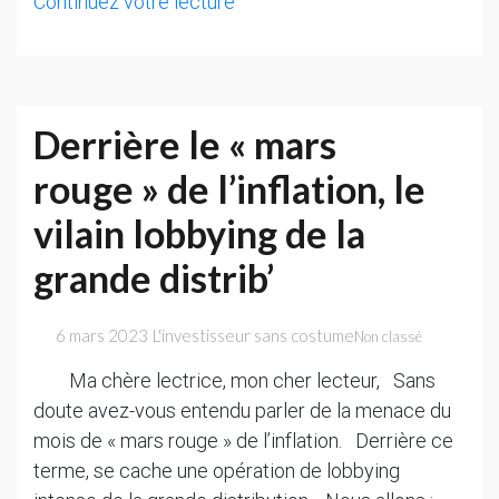
ALERTE
Continuez votre lecture
—
Jusqu’à
15%
de
Derrière le « mars
votre
rouge » de l’inflation, le
épargne
réquisitionnée
vilain lobbying de la
!
grande distrib’
6 mars 2023
L'investisseur sans costume
Non classé
Ma chère lectrice, mon cher lecteur, Sans
doute avez-vous entendu parler de la menace du
mois de « mars rouge » de l’inflation. Derrière ce
terme, se cache une opération de lobbying