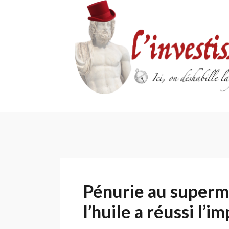
Skip
to
content
Pénurie au superma
l’huile a réussi l’i