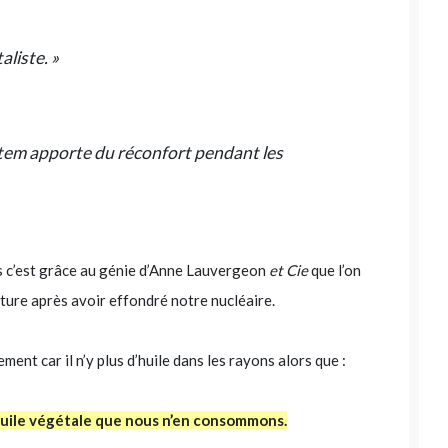
aliste. »
tem apporte du réconfort pendant les
des c’est grâce au génie d’Anne Lauvergeon
et Cie
que l’on
lture après avoir effondré notre nucléaire.
ent car il n’y plus d’huile dans les rayons alors que :
’huile végétale que nous n’en consommons.