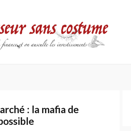
Accueil
Contact
Mentions
Politique
légales
de
confidentialité
rché : la mafia de
mpossible