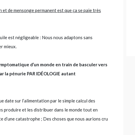
n et de mensonge permanent est que ça se paie très
huile est négligeable : Nous nous adaptons sans
r mieux.
ymptomatique d’un monde en train de basculer vers
par la pénurie PAR IDÉOLOGIE autant
e date sur l’alimentation par le simple calcul des
es produire et les distribuer dans le monde tout en
te d’une catastrophe ; Des choses que nous aurions cru