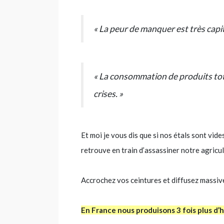
« La peur de manquer est très capit
« La consommation de produits to
crises. »
Et moi je vous dis que si nos étals sont vi
retrouve en train d’assassiner notre agricu
Accrochez vos ceintures et diffusez massivem
En France nous produisons 3 fois plus d