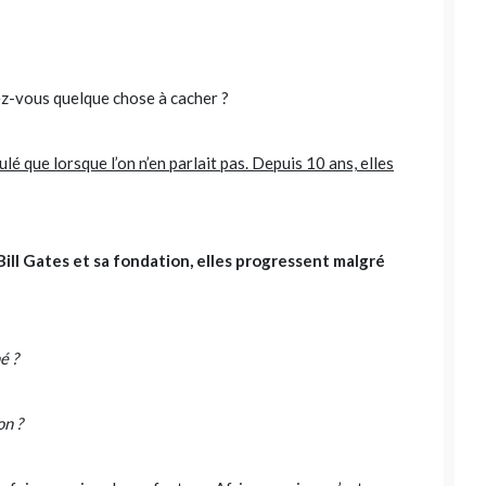
iez-vous quelque chose à cacher ?
ulé que lorsque l’on n’en parlait pas. Depuis 10 ans, elles
 Bill Gates et sa fondation, elles progressent malgré
é ?
on ?