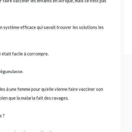
 faire vacciner les enfants en Afrique, mais ce n’est pas
n système efficace qui savait trouver les solutions les
était facile à corrompre.
dégueulasse.
lles à une femme pour qu’elle vienne faire vacciner son
 bien que la malaria fait des ravages.
s ?