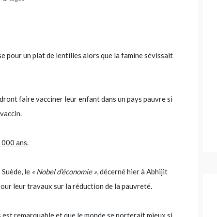
e pour un plat de lentilles alors que la famine sévissait
dront faire vacciner leur enfant dans un pays pauvre si
 vaccin.
 000 ans.
 Suède, le
« Nobel d’économie »
, décerné hier à Abhijit
ur leur travaux sur la réduction de la pauvreté.
rs est remarquable et que le monde se porterait mieux si