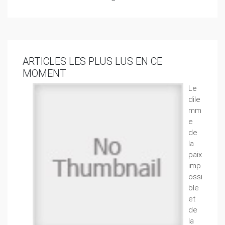
ARTICLES LES PLUS LUS EN CE
MOMENT
Le
dile
mm
e
de
la
paix
imp
ossi
ble
et
de
la