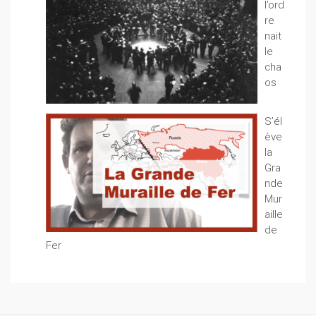
l’ord
re
nait
le
cha
os
S’él
ève
la
Gra
nde
Mur
aille
de
Fer