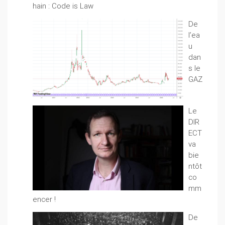
hain : Code is Law
De
l’ea
u
dan
s le
GAZ
Le
DIR
ECT
va
bie
ntôt
co
mm
encer !
De