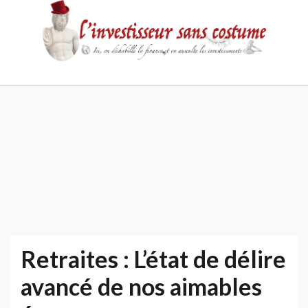
Skip
to
content
Accueil
Contact
Mentions
Politique
légales
de
confidentialité
Retraites : L’état de délire
avancé de nos aimables