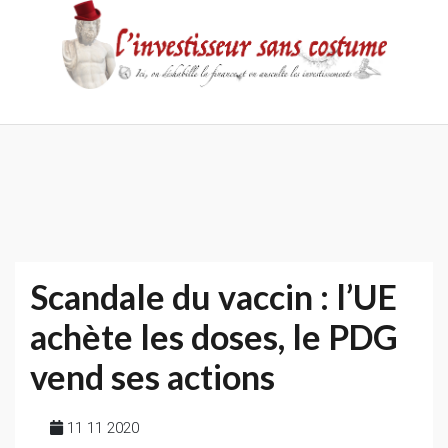
Skip
to
content
Accueil
Contact
Mentions
Politique
légales
de
confidentialité
Scandale du vaccin : l’UE
achète les doses, le PDG
vend ses actions
11 11 2020