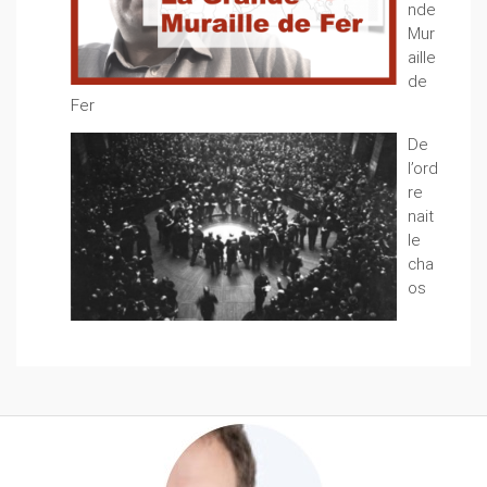
nde
Mur
aille
de
Fer
De
l’ord
re
nait
le
cha
os