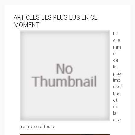
ARTICLES LES PLUS LUS EN CE
MOMENT
Le
dile
mm
e
de
la
paix
imp
ossi
ble
et
de
la
gue
rre trop coûteuse