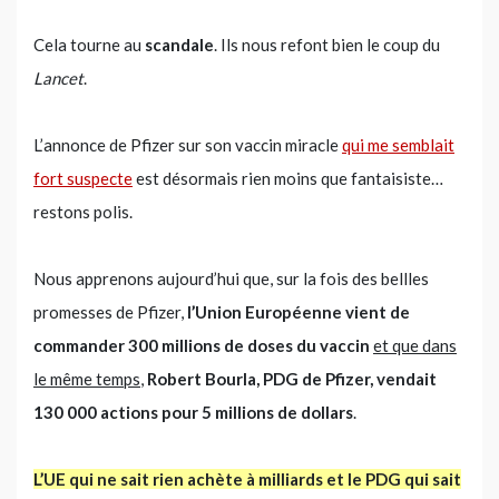
Cela tourne au
scandale
. Ils nous refont bien le coup du
Lancet
.
L’annonce de Pfizer sur son vaccin miracle
qui me semblait
fort suspecte
est désormais rien moins que fantaisiste…
restons polis.
Nous apprenons aujourd’hui que, sur la fois des bellles
promesses de Pfizer,
l’Union Européenne vient de
commander 300 millions de doses du vaccin
et que dans
le même temps
,
Robert Bourla, PDG de Pfizer, vendait
130 000 actions pour 5 millions de dollars
.
L’UE qui ne sait rien achète à milliards et le PDG qui sait