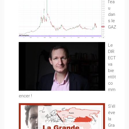
l’ea
u
dan
s le
GAZ
Le
DIR
ECT
va
bie
ntôt
co
mm
encer !
S’él
ève
la
Gra