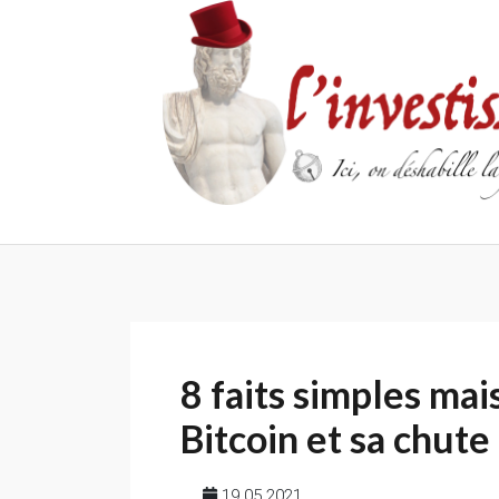
Skip
to
content
8 faits simples mai
Bitcoin et sa chute
19 05 2021