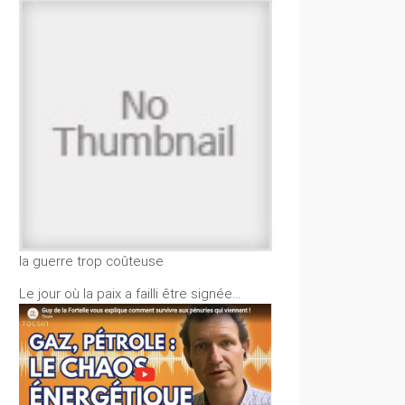
la guerre trop coûteuse
Le jour où la paix a failli être signée…