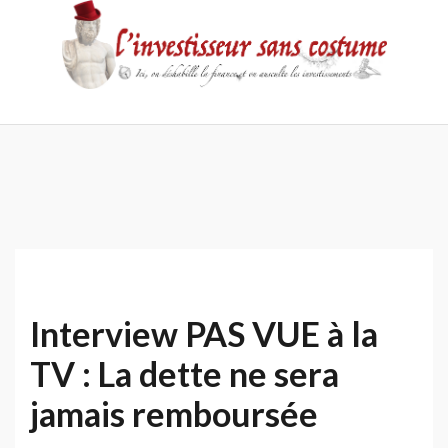
Skip
to
content
Accueil
Contact
Mentions
Politique
légales
de
confidentialité
Interview PAS VUE à la
TV : La dette ne sera
jamais remboursée