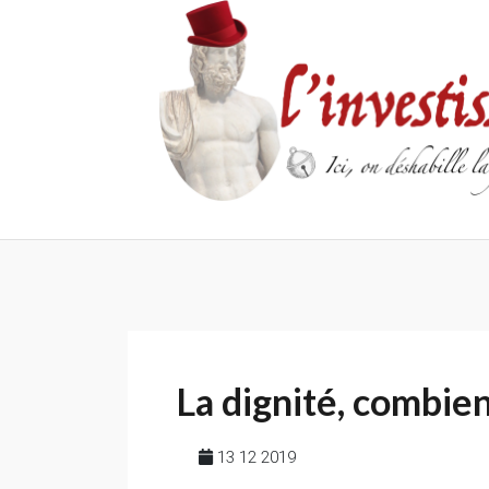
Skip
to
content
La dignité, combien
13 12 2019