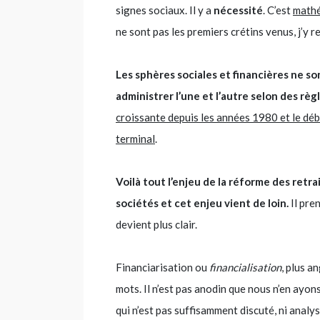
signes sociaux. Il y a
nécessité
. C’est
math
ne sont pas les premiers crétins venus, j’y r
Les sphères sociales et financières ne s
administrer l’une et l’autre selon des règ
croissante depuis les années 1980 et le débu
terminal
.
Voilà tout l’enjeu de la réforme des retr
sociétés et cet enjeu vient de loin.
Il pre
devient plus clair.
Financiarisation ou
financialisation
, plus a
mots. Il n’est pas anodin que nous n’en ayons
qui n’est pas suffisamment discuté, ni anal