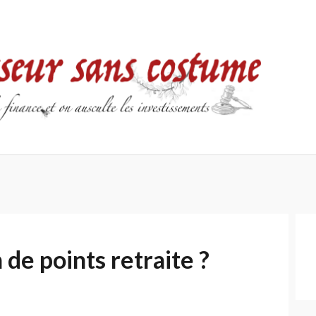
Accueil
Contact
Mentions
Politique
légales
de
confidentialité
 de points retraite ?