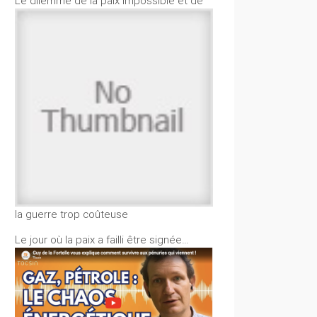
Le dilemme de la paix impossible et de
la guerre trop coûteuse
Le jour où la paix a failli être signée…