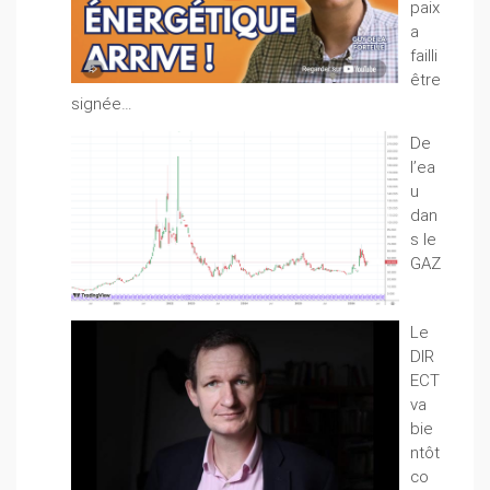
paix
a
failli
être
signée…
De
l’ea
u
dan
s le
GAZ
Le
DIR
ECT
va
bie
ntôt
co