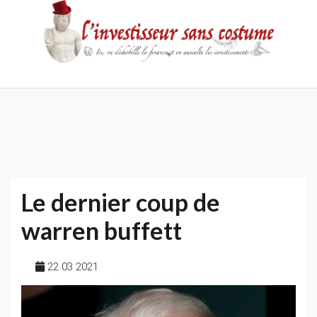
Skip
to
content
Accueil
Contact
Mentions
Politique
légales
de
confidentialité
Le dernier coup de
warren buffett
22 03 2021