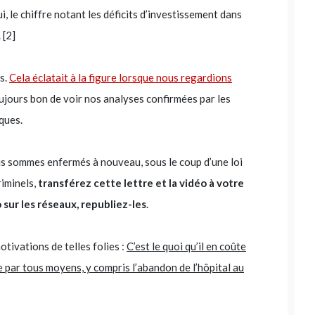
i, le chiffre notant les déficits d’investissement dans
 [2]
s.
Cela éclatait à la figure lorsque nous regardions
oujours bon de voir nos analyses confirmées par les
ques.
us sommes enfermés à nouveau, sous le coup d’une loi
iminels,
transférez cette lettre et la vidéo à votre
 sur les réseaux, republiez-les
.
otivations de telles folies :
C’est le quoi qu’il en coûte
e par tous moyens, y compris l’abandon de l’hôpital au