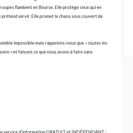
roupes flambent en Bourse. Elle protège ceux qui en
e prétend servir. Elle promet le chaos sous couvert de
e semble impossible mais rappelons-nous que
« toutes les
oire «
et faisons ce que nous avons à faire sans
ige le service d’information GRATUIT et INDÉPENDANT :