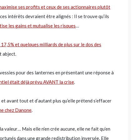
maximise ses profits et ceux de ses actionnaires plutôt
es intérêts devraient être alignés : Il se trouve qu’ils
tise les gains et mutualise les risques
…
e 17,5% et quelques milliards de plus sur le dos des
st abject.
 vessies pour des lanternes en présentant une réponse à
ntiel était déjà prévu AVANT la crise
.
 et avant tout et d’autant plus qu’elle prétend s’effacer
e chez Danone
.
la valeur… Mais elle n’en crée aucune, elle ne fait qu’en
fortunés dans une grande redistribution inversée. Elle