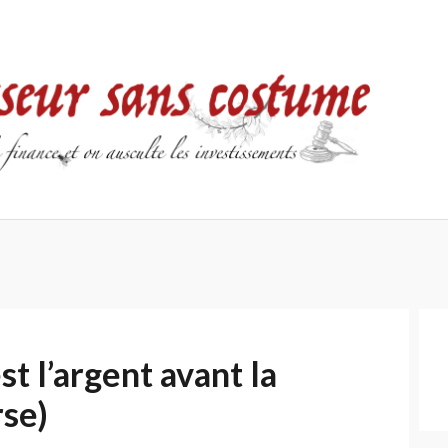
Accueil
Contact
Mentions
Politique
légales
de
confidentialité
st l’argent avant la
rse)