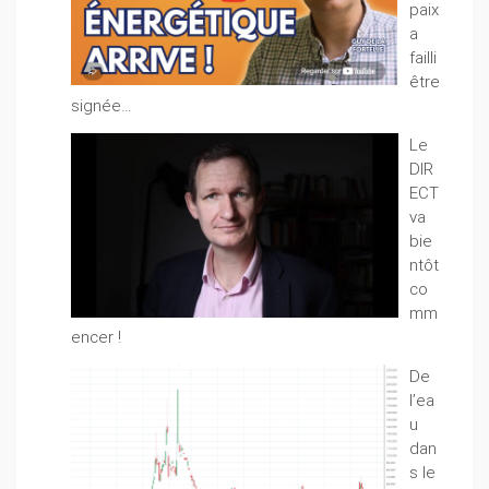
paix
a
failli
être
signée…
Le
DIR
ECT
va
bie
ntôt
co
mm
encer !
De
l’ea
u
dan
s le