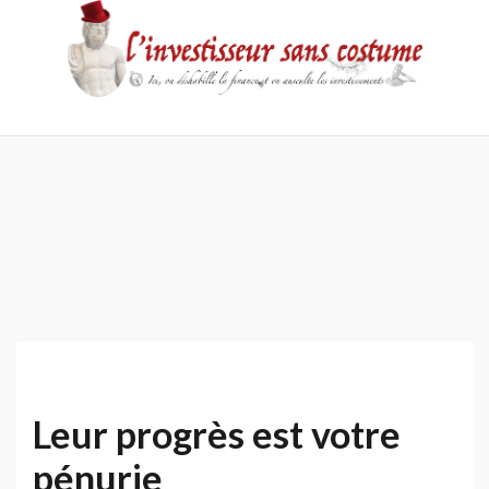
Skip
to
content
Accueil
Contact
Mentions
Politique
légales
de
confidentialité
Leur progrès est votre
pénurie