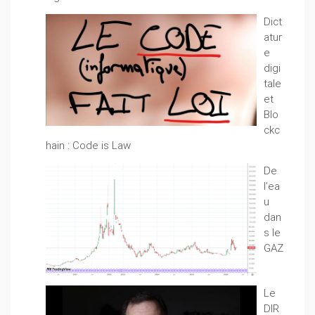
Dict
atur
e
digi
tale
et
Blo
ckc
hain : Code is Law
De
l’ea
u
dan
s le
GAZ
Le
DIR