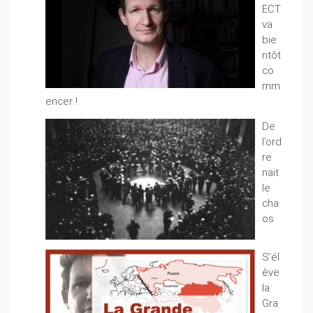
ECT
va
bie
ntôt
co
mm
encer !
De
l’ord
re
nait
le
cha
os
S’él
ève
la
Gra