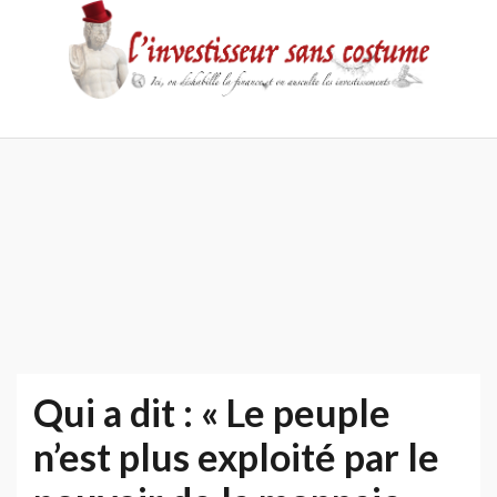
Skip
to
content
Accueil
Contact
Mentions
Politique
légales
de
confidentialité
Qui a dit : « Le peuple
n’est plus exploité par le