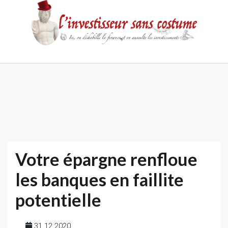
Skip
to
content
Accueil
Contact
Mentions
Politique
légales
de
confidentialité
Votre épargne renfloue
les banques en faillite
potentielle
31 12 2020