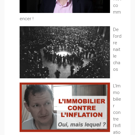
co
mm
encer !
De
l’ord
re
nait
le
cha
os
L’Im
mo
bilie
r
con
tre
l’Infl
atio