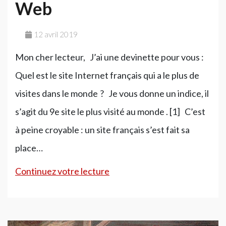
Web
12 avril 2019
Mon cher lecteur, J’ai une devinette pour vous :
Quel est le site Internet français qui a le plus de
visites dans le monde ? Je vous donne un indice, il
s’agit du 9e site le plus visité au monde . [1] C’est
à peine croyable : un site français s’est fait sa
place…
Le
Continuez votre lecture
seul
géant
français