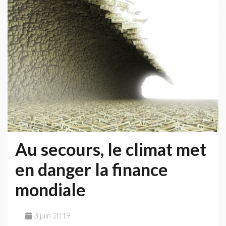
la
déflation
des
autres
Au secours, le climat met
en danger la finance
mondiale
3 juin 2019