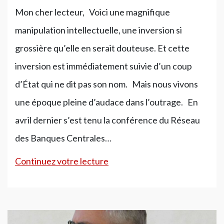
Mon cher lecteur, Voici une magnifique
manipulation intellectuelle, une inversion si
grossière qu’elle en serait douteuse. Et cette
inversion est immédiatement suivie d’un coup
d’État qui ne dit pas son nom. Mais nous vivons
une époque pleine d’audace dans l’outrage. En
avril dernier s’est tenu la conférence du Réseau
des Banques Centrales…
Au
Continuez votre lecture
secours,
le
climat