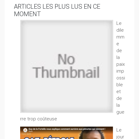
ARTICLES LES PLUS LUS EN CE
MOMENT
Le
dile
mm
e
de
la
paix
imp
ossi
ble
et
de
la
gue
rre trop coûteuse
Le
jour