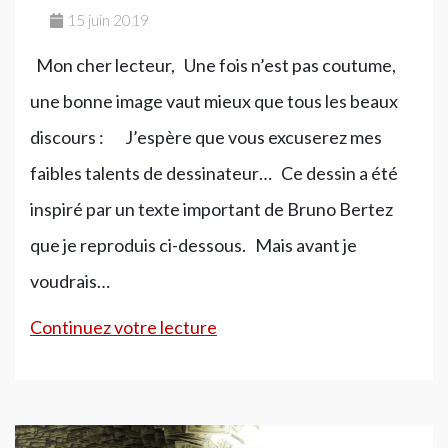
15 juin 2019
Mon cher lecteur, Une fois n’est pas coutume,
une bonne image vaut mieux que tous les beaux
discours : J’espère que vous excuserez mes
faibles talents de dessinateur… Ce dessin a été
inspiré par un texte important de Bruno Bertez
que je reproduis ci-dessous. Mais avant je
voudrais…
L’inflation
Continuez votre lecture
des
uns
est