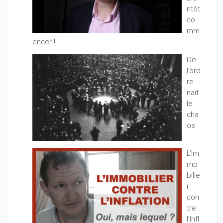
ntôt
co
mm
encer !
De
l’ord
re
nait
le
cha
os
L’Im
mo
bilie
r
con
tre
l’Infl