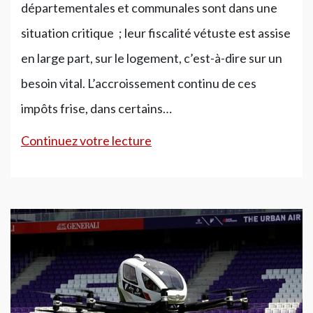
départementales et communales sont dans une
situation critique ; leur fiscalité vétuste est assise
en large part, sur le logement, c’est-à-dire sur un
besoin vital. L’accroissement continu de ces
impôts frise, dans certains…
«
Continuez votre lecture
Les
maisons
paient
pour
les
voitures