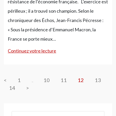
résistance de l’économie française. L’exercice est
périlleux ; il a trouvé son champion. Selon le
chroniqueur des Échos, Jean-Francis Pécresse :
« Sous la présidence d’Emmanuel Macron, la
France se porte mieux…
Ils
Continuez votre lecture
ne
savent
plus
<
1
10
11
12
13
…
14
>
si
la
France
Rechercher :
va