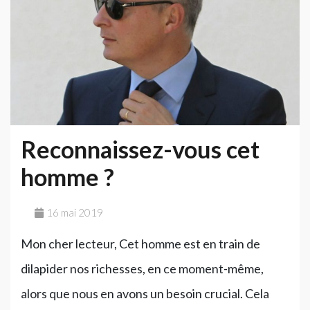
met
en
danger
la
finance
mondiale
Reconnaissez-vous cet
homme ?
16 mai 2019
Mon cher lecteur, Cet homme est en train de
dilapider nos richesses, en ce moment-même,
alors que nous en avons un besoin crucial. Cela