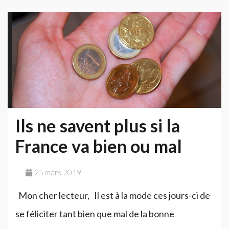
deux
investissements
Ils ne savent plus si la
France va bien ou mal
25 mars 2019
Mon cher lecteur, Il est à la mode ces jours-ci de
se féliciter tant bien que mal de la bonne