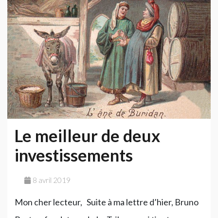
du
Web
Le meilleur de deux
investissements
8 avril 2019
Mon cher lecteur, Suite à ma lettre d’hier, Bruno