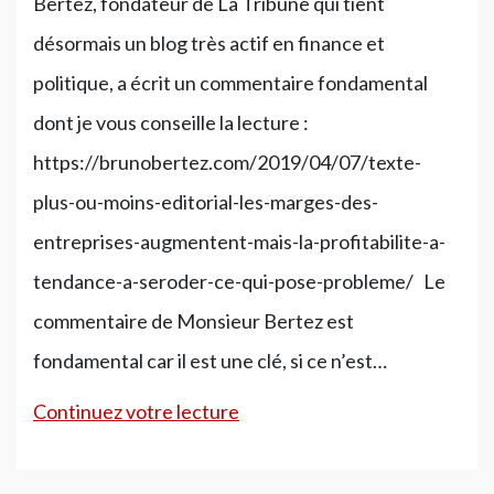
Bertez, fondateur de La Tribune qui tient
désormais un blog très actif en finance et
politique, a écrit un commentaire fondamental
dont je vous conseille la lecture :
https://brunobertez.com/2019/04/07/texte-
plus-ou-moins-editorial-les-marges-des-
entreprises-augmentent-mais-la-profitabilite-a-
tendance-a-seroder-ce-qui-pose-probleme/ Le
commentaire de Monsieur Bertez est
fondamental car il est une clé, si ce n’est…
Le
Continuez votre lecture
meilleur
de